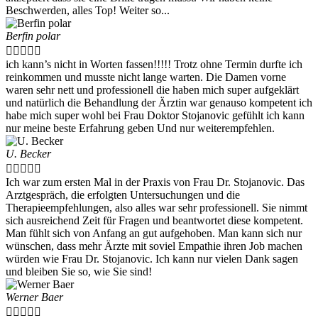
Beschwerden, alles Top! Weiter so...
Berfin polar





ich kann’s nicht in Worten fassen!!!!! Trotz ohne Termin durfte ich
reinkommen und musste nicht lange warten. Die Damen vorne
waren sehr nett und professionell die haben mich super aufgeklärt
und natürlich die Behandlung der Ärztin war genauso kompetent ich
habe mich super wohl bei Frau Doktor Stojanovic gefühlt ich kann
nur meine beste Erfahrung geben Und nur weiterempfehlen.
U. Becker





Ich war zum ersten Mal in der Praxis von Frau Dr. Stojanovic. Das
Arztgespräch, die erfolgten Untersuchungen und die
Therapieempfehlungen, also alles war sehr professionell. Sie nimmt
sich ausreichend Zeit für Fragen und beantwortet diese kompetent.
Man fühlt sich von Anfang an gut aufgehoben. Man kann sich nur
wünschen, dass mehr Ärzte mit soviel Empathie ihren Job machen
würden wie Frau Dr. Stojanovic. Ich kann nur vielen Dank sagen
und bleiben Sie so, wie Sie sind!
Werner Baer




