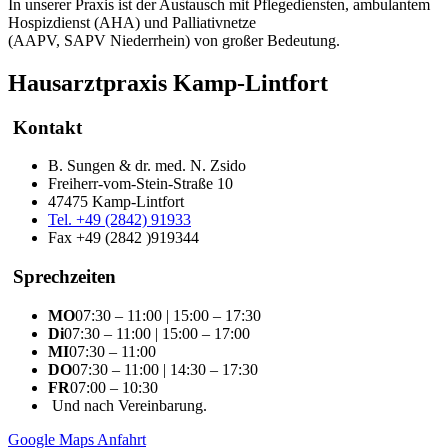
In unserer Praxis ist der Austausch mit Pflegediensten, ambulantem
Hospizdienst (AHA) und Palliativnetze
(AAPV, SAPV Niederrhein) von großer Bedeutung.
Hausarztpraxis Kamp-Lintfort
Kontakt
B. Sungen & dr. med. N. Zsido
Freiherr-vom-Stein-Straße 10
47475 Kamp-Lintfort
Tel. +49 (2842) 91933
Fax +49 (2842 )919344
Sprechzeiten
MO
07:30 – 11:00 | 15:00 – 17:30
Di
07:30 – 11:00 | 15:00 – 17:00
MI
07:30 – 11:00
DO
07:30 – 11:00 | 14:30 – 17:30
FR
07:00 – 10:30
Und nach Vereinbarung.
Google Maps Anfahrt